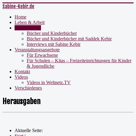
Sabine-Kebir.de
Home
Leben & Arbeit
Publikationen
Bücher und Kinderbücher
Bücher und Kinderbücher mit Saddek Kebir
Interviews mit Sabine Kebir
Veranstaltungsangebote
Für Erwachsene
Für Schulen – Kitas – Freizeiteinrichtungen für Kinder
& Jugendliche
Kontakt
Videos
Videos in Weltnetz.TV
Verschiedenes
Herausgaben
Aktuelle Seite:
Start
|