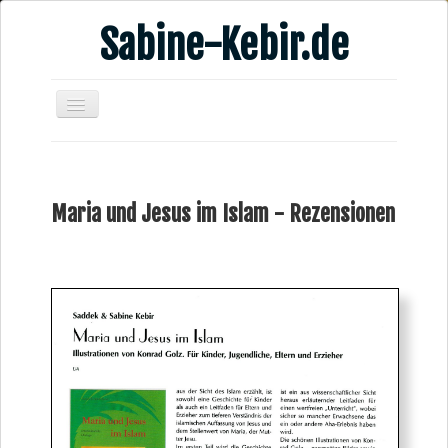
Sabine-Kebir.de
Home
Leben & Arbeit
Maria und Jesus im Islam - Rezensionen
Publikationen
Veranstaltungsangebote
Kontakt
Videos
Verschiedenes