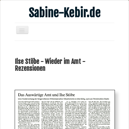
Sabine-Kebir.de
Home
Leben & Arbeit
Ilse Stöbe - Wieder im Amt -
Publikationen
Rezensionen
Veranstaltungsangebote
Kontakt
Videos
Verschiedenes