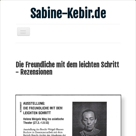
Sabine-Kebir.de
Home
Leben & Arbeit
Die Freundliche mit dem leichten Schritt
Publikationen
- Rezensionen
Veranstaltungsangebote
Kontakt
Videos
Verschiedenes