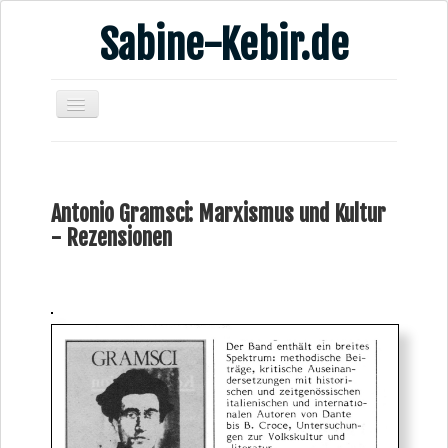
Sabine-Kebir.de
Home
Leben & Arbeit
Antonio Gramsci: Marxismus und Kultur
Publikationen
- Rezensionen
Veranstaltungsangebote
Kontakt
Videos
Verschiedenes