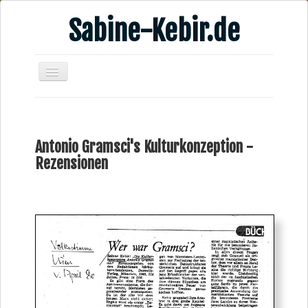
Sabine-Kebir.de
Home
Leben & Arbeit
Antonio Gramsci's Kulturkonzeption -
Publikationen
Rezensionen
Veranstaltungsangebote
Kontakt
Videos
Verschiedenes