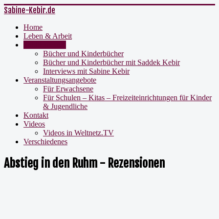
Sabine-Kebir.de
Home
Leben & Arbeit
Publikationen
Bücher und Kinderbücher
Bücher und Kinderbücher mit Saddek Kebir
Interviews mit Sabine Kebir
Veranstaltungsangebote
Für Erwachsene
Für Schulen – Kitas – Freizeiteinrichtungen für Kinder
& Jugendliche
Kontakt
Videos
Videos in Weltnetz.TV
Verschiedenes
Abstieg in den Ruhm - Rezensionen