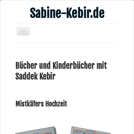
Sabine-Kebir.de
Home
Leben & Arbeit
Bücher und Kinderbücher mit
Publikationen
Saddek Kebir
Veranstaltungsangebote
Kontakt
Videos
Mistkäfers Hochzeit
Verschiedenes