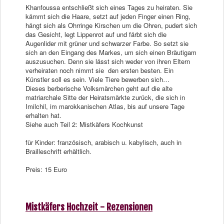
Khanfoussa entschließt sich eines Tages zu heiraten. Sie
kämmt sich die Haare, setzt auf jeden Finger einen Ring,
hängt sich als Ohrringe Kirschen um die Ohren, pudert sich
das Gesicht, legt Lippenrot auf und färbt sich die
Augenlider mit grüner und schwarzer Farbe. So setzt sie
sich an den Eingang des Markes, um sich einen Bräutigam
auszusuchen. Denn sie lässt sich weder von ihren Eltern
verheiraten noch nimmt sie den ersten besten. Ein
Künstler soll es sein. Viele Tiere bewerben sich…
Dieses berberische Volksmärchen geht auf die alte
matriarchale Sitte der Heiratsmärkte zurück, die sich in
Imilchil, im marokkanischen Atlas, bis auf unsere Tage
erhalten hat.
Siehe auch Teil 2: Mistkäfers Kochkunst
für Kinder: französisch, arabisch u. kabylisch, auch in
Brailleschrift erhältlich.
Preis: 15 Euro
Mistkäfers Hochzeit - Rezensionen