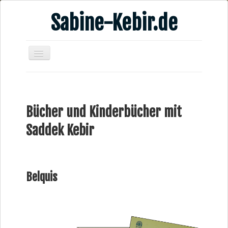
Sabine-Kebir.de
Home
Leben & Arbeit
Bücher und Kinderbücher mit
Publikationen
Saddek Kebir
Veranstaltungsangebote
Kontakt
Videos
Belquis
Verschiedenes