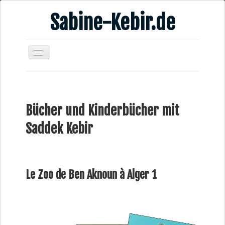
Sabine-Kebir.de
Home
Leben & Arbeit
Bücher und Kinderbücher mit
Publikationen
Saddek Kebir
Veranstaltungsangebote
Kontakt
Videos
Le Zoo de Ben Aknoun à Alger 1
Verschiedenes