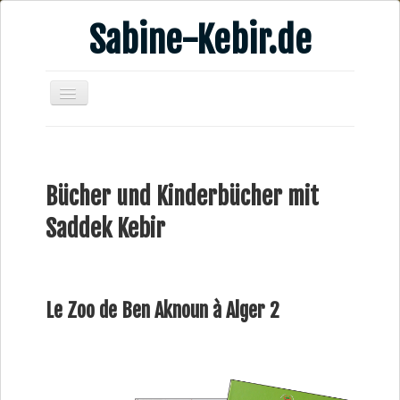
Sabine-Kebir.de
Home
Leben & Arbeit
Bücher und Kinderbücher mit
Publikationen
Saddek Kebir
Veranstaltungsangebote
Kontakt
Videos
Le Zoo de Ben Aknoun à Alger 2
Verschiedenes