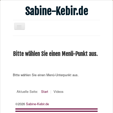
Sabine-Kebir.de
Home
Leben & Arbeit
Bitte wählen Sie einen Menü-Punkt aus.
Publikationen
Veranstaltungsangebote
Kontakt
Bitte wählen Sie einen Menü-Unterpunkt aus.
Videos
Verschiedenes
Aktuelle Seite:
Start
|
Videos
©2026
Sabine-Kebir.de