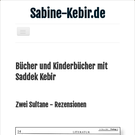
Sabine-Kebir.de
Home
Leben & Arbeit
Bücher und Kinderbücher mit
Publikationen
Saddek Kebir
Veranstaltungsangebote
Kontakt
Videos
Zwei Sultane - Rezensionen
Verschiedenes