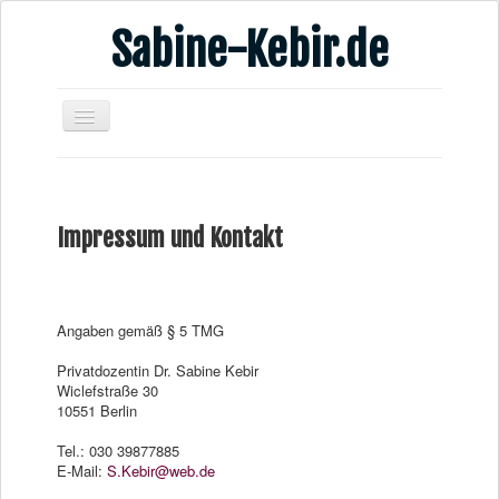
Sabine-Kebir.de
Home
Leben & Arbeit
Impressum und Kontakt
Publikationen
Veranstaltungsangebote
Kontakt
Angaben gemäß § 5 TMG
Videos
Privatdozentin Dr. Sabine Kebir
Wiclefstraße 30
Verschiedenes
10551 Berlin
Tel.: 030 39877885
E-Mail:
S.Kebir@web.de