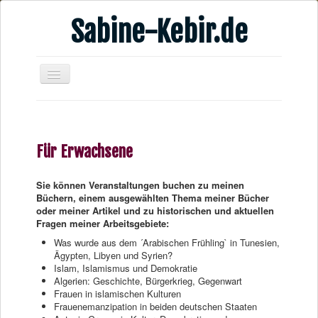
Sabine-Kebir.de
Home
Leben & Arbeit
Für Erwachsene
Publikationen
Veranstaltungsangebote
Sie können Veranstaltungen buchen zu meinen
Büchern, einem ausgewählten Thema meiner Bücher
Kontakt
oder meiner Artikel und zu historischen und aktuellen
Fragen meiner Arbeitsgebiete:
Videos
Was wurde aus dem ´Arabischen Frühling` in Tunesien,
Verschiedenes
Ägypten, Libyen und Syrien?
Islam, Islamismus und Demokratie
Algerien: Geschichte, Bürgerkrieg, Gegenwart
Frauen in islamischen Kulturen
Frauenemanzipation in beiden deutschen Staaten