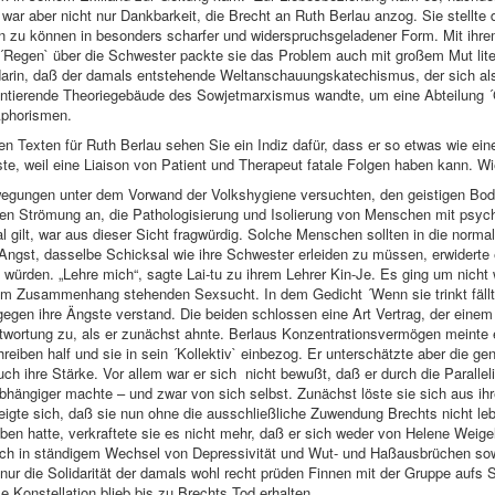
ar aber nicht nur Dankbarkeit, die Brecht an Ruth Berlau anzog. Sie stellte 
n zu können in besonders scharfer und widerspruchsgeladener Form. Mit ihr
Regen` über die Schwester packte sie das Problem auch mit großem Mut lite
h darin, daß der damals entstehende Weltanschauungskatechismus, der sich al
tierende Theoriegebäude des Sowjetmarxismus wandte, um eine Abteilung ´Ge
Aphorismen.
den Texten für Ruth Berlau sehen Sie ein Indiz dafür, dass er so etwas wie ein
te, weil eine Liaison von Patient und Therapeut fatale Folgen haben kann. W
 Bewegungen unter dem Vorwand der Volkshygiene versuchten, den geistigen Bo
ten Strömung an, die Pathologisierung und Isolierung von Menschen mit psyc
l gilt, war aus dieser Sicht fragwürdig. Solche Menschen sollten in die norm
Angst, dasselbe Schicksal wie ihre Schwester erleiden zu müssen, erwiderte 
 würden. „Lehre mich“, sagte Lai-tu zu ihrem Lehrer Kin-Je. Es ging um nicht 
im Zusammenhang stehenden Sexsucht. In dem Gedicht ´Wenn sie trinkt fällt si
en ihre Ängste verstand. Die beiden schlossen eine Art Vertrag, der einem 
ntwortung zu, als er zunächst ahnte. Berlaus Konzentrationsvermögen meinte e
hreiben half und sie in sein ´Kollektiv` einbezog. Er unterschätzte aber die g
h ihre Stärke. Vor allem war er sich nicht bewußt, daß er durch die Paralleli
bhängiger machte – und zwar von sich selbst. Zunächst löste sie sich aus ihre
zeigte sich, daß sie nun ohne die ausschließliche Zuwendung Brechts nicht l
en hatte, verkraftete sie es nicht mehr, daß er sich weder von Helene Weigel
ch in ständigem Wechsel von Depressivität und Wut- und Haßausbrüchen sowi
t nur die Solidarität der damals wohl recht prüden Finnen mit der Gruppe aufs 
e Konstellation blieb bis zu Brechts Tod erhalten.