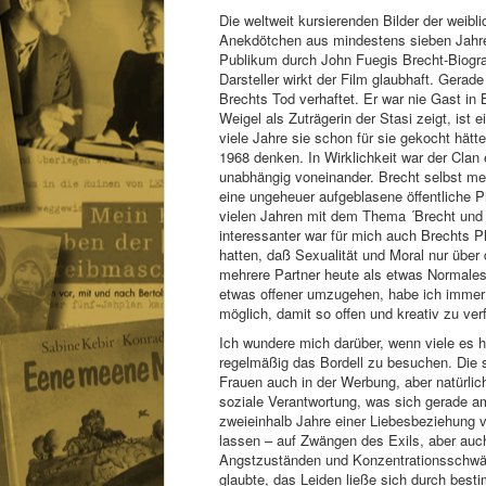
Die weltweit kursierenden Bilder der weib
Anekdötchen aus mindestens sieben Jahren
Publikum durch John Fuegis Brecht-Biogra
Darsteller wirkt der Film glaubhaft. Gera
Brechts Tod verhaftet. Er war nie Gast in
Weigel als Zuträgerin der Stasi zeigt, ist
viele Jahre sie schon für sie gekocht hät
1968 denken. In Wirklichkeit war der Clan 
unabhängig voneinander. Brecht selbst mei
eine ungeheuer aufgeblasene öffentliche 
vielen Jahren mit dem Thema ´Brecht und
interessanter war für mich auch Brechts P
hatten, daß Sexualität und Moral nur übe
mehrere Partner heute als etwas Normales
etwas offener umzugehen, habe ich immer 
möglich, damit so offen und kreativ zu ve
Ich wundere mich darüber, wenn viele es h
regelmäßig das Bordell zu besuchen. Die s
Frauen auch in der Werbung, aber natürli
soziale Verantwortung, was sich gerade am
zweieinhalb Jahre einer Liebesbeziehung 
lassen – auf Zwängen des Exils, aber auch 
Angstzuständen und Konzentrationsschwäche,
glaubte, das Leiden ließe sich durch bes