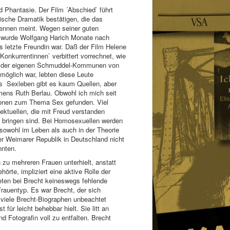
d Phantasie. Der Film ´Abschied` führt
sche Dramatik bestätigen, die das
kennen meint. Wegen seiner guten
 B. wurde Wolfgang Harich Monate nach
s letzte Freundin war. Daß der Film Helene
Konkurrentinnen` verbittert vorrechnet, wie
äufer der eigenen Schmuddel-Kommunen von
 möglich war, lebten diese Leute
es Sexleben gibt es kaum Quellen, aber
mens Ruth Berlau. Obwohl ich mich seit
tionen zum Thema Sex gefunden. Viel
ektuellen, die mit Freud verstanden
u bringen sind. Bei Homosexuellen werden
sowohl im Leben als auch in der Theorie
er Weimarer Republik in Deutschland nicht
nnten.
zu mehreren Frauen unterhielt, anstatt
rte, impliziert eine aktive Rolle der
eten bei Brecht keineswegs fehlende
Frauentyp. Es war Brecht, der sich
 viele Brecht-Biographen unbeachtet
ür leicht behebbar hielt. Sie litt an
d Fotografin voll zu entfalten. Brecht