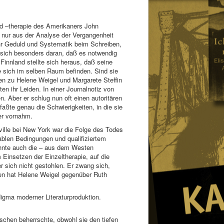
nd –therapie des Amerikaners John
 nur aus der Analyse der Vergangenheit
ehr Geduld und Systematik beim Schreiben,
t sich besonders daran, daß es notwendig
Finnland stellte sich heraus, daß seine
ie sich im selben Raum befinden. Sind sie
gen zu Helene Weigel und Margarete Steffin
ten ihr Leiden. In einer Journalnotiz von
n. Aber er schlug nun oft einen autoritären
rfaßte genau die Schwierigkeiten, in die sie
er vornahm.
ville bei New York war die Folge des Todes
ablen Bedingungen und qualifiziertem
ehnte auch die – aus dem Westen
Einsetzen der Einzeltherapie, auf die
r sich nicht gestohlen. Er zwang sich,
ten hat Helene Weigel gegenüber Ruth
digma moderner Literaturproduktion.
chen beherrschte, obwohl sie den tiefen