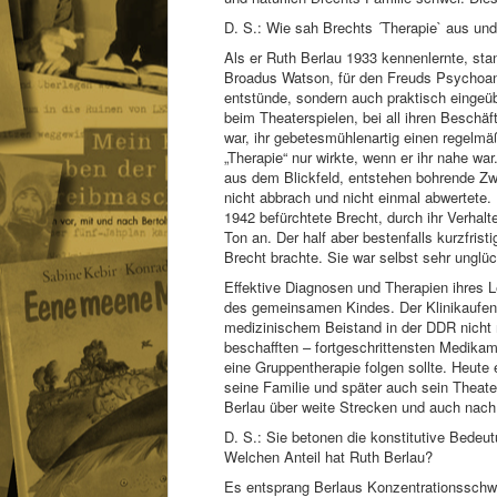
D. S.: Wie sah Brechts ´Therapie` aus u
Als er Ruth Berlau 1933 kennenlernte, st
Broadus Watson, für den Freuds Psychoana
entstünde, sondern auch praktisch eingeü
beim Theaterspielen, bei all ihren Beschä
war, ihr gebetesmühlenartig einen regelmä
„Therapie“ nur wirkte, wenn er ihr nahe wa
aus dem Blickfeld, entstehen bohrende Zwe
nicht abbrach und nicht einmal abwertete. D
1942 befürchtete Brecht, durch ihr Verhalt
Ton an. Der half aber bestenfalls kurzfrist
Brecht brachte. Sie war selbst sehr unglü
Effektive Diagnosen und Therapien ihres L
des gemeinsamen Kindes. Der Klinikaufenth
medizinischem Beistand in der DDR nicht 
beschafften – fortgeschrittensten Medikam
eine Gruppentherapie folgen sollte. Heute
seine Familie und später auch sein Theat
Berlau über weite Strecken und auch na
D. S.: Sie betonen die konstitutive Bedeut
Welchen Anteil hat Ruth Berlau?
Es entsprang Berlaus Konzentrationsschwä