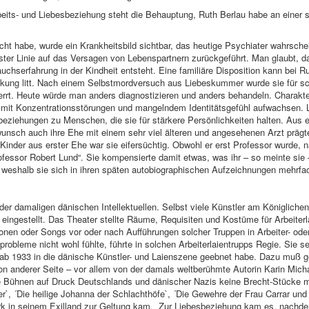
beits- und Liebesbeziehung steht die Behauptung, Ruth Berlau habe an einer
scht habe, wurde ein Krankheitsbild sichtbar, das heutige Psychiater wahrsche
erster Linie auf das Versagen von Lebenspartnern zurückgeführt. Man glaubt, 
hserfahrung in der Kindheit entsteht. Eine familiäre Disposition kann bei Rut
nkung litt. Nach einem Selbstmordversuch aus Liebeskummer wurde sie für sc
errt. Heute würde man anders diagnostizieren und anders behandeln. Charakter
sie mit Konzentrationsstörungen und mangelndem Identitätsgefühl aufwachsen.
eziehungen zu Menschen, die sie für stärkere Persönlichkeiten halten. Aus
unsch auch ihre Ehe mit einem sehr viel älteren und angesehenen Arzt prägte,
Kinder aus erster Ehe war sie eifersüchtig. Obwohl er erst Professor wurde, 
ofessor Robert Lund“. Sie kompensierte damit etwas, was ihr – so meinte sie –
 weshalb sie sich in ihren späten autobiographischen Aufzeichnungen mehrfac
der damaligen dänischen Intellektuellen. Selbst viele Künstler am Königlich
ch eingestellt. Das Theater stellte Räume, Requisiten und Kostüme für Arbeite
tionen oder Songs vor oder nach Aufführungen solcher Truppen in Arbeiter- ode
robleme nicht wohl fühlte, führte in solchen Arbeiterlaientrupps Regie. Sie se
 ab 1933 in die dänische Künstler- und Laienszene geebnet habe. Dazu muß g
von anderer Seite – vor allem von der damals weltberühmte Autorin Karin Micha
e Bühnen auf Druck Deutschlands und dänischer Nazis keine Brecht-Stücke m
`, ´Die heilige Johanna der Schlachthöfe`, ´Die Gewehre der Frau Carrar und 
erk in seinem Exilland zur Geltung kam. Zur Liebesbeziehung kam es, nachdem