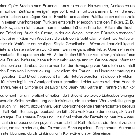
lichen Opfer Brechts sind Fiktionen, konstruiert aus Halbwissen, Anekdoten un
 auf den Zeitraum weniger Tage vor Brechts Tod zusammen. Er will die eroti
phie ´Leben und Lügen Bertolt Brechts` und andere Publikationen schon zu 
de in seinen unerhörtesten Punkten entspricht er jedoch nicht den Fakten. Z.
 Buckow, auch nicht zusammen mit seiner früheren Frau Isot Kilian, die Brecht
 eine Erfindung. Auch die Szene, in der die Weigel ihren am Eßtisch sitzenden ´
te, ist eine Fiktion von Westlern, die sich den Brecht-Clan einfach als Vorl
eher ein Vorläufer der heutigen Single-Gesellschaft. Wenn es finanziell irgend
nte am besten arbeiten zu können, wenn er ganz allein lebte. Über sein real
Phantasie. So sprechen die FBI-Akten in den USA nur von einer „mistress“ na
 die Frauen` befasse, habe ich nur sehr wenige und im Grunde vage Informa
hilosophieren darüber. Denn er war Teil der Bewegung von Künstlern und Intell
r den Preis von Unterdrückung – vor allem der Frauen – in Übereinstimmung z
 gesehen. Daß Brecht versucht hat, als Heterosexueller mit diesem Problem 
für einen legitimen Avantgardismus gehalten. Leider war es seit dem Ende d
rfahren, wie es Simone de Beauvoir und Jean-Paul Sartre in Frankreich tun ko
eute noch für unmoralischer halten, daß Brecht zeitweise Liebesbeziehungen 
exuelle Selbstbestimmung der Individuen, die zu seinen Wertvorstellungen gehö
ch auch ihr Recht, abzulehnen. Sich überschneidende Partnerschaften bedeut
 Fall Ruth Berlaus gut beobachten läßt. Sie verkörperte den neuen, aktiven 
versagte. Die spätere Enge und Unauflöslichkeit der Beziehung beruhte – was
auf einer besonderen psychischen Labilität Ruth Berlaus, die Brecht zunächst f
 die sie hinderten, ihre Talente als Schauspielerin, Regisseurin, Autorin un
timmte Übungen, durch Einbindung in Kollektive u.s.w. überwinden.