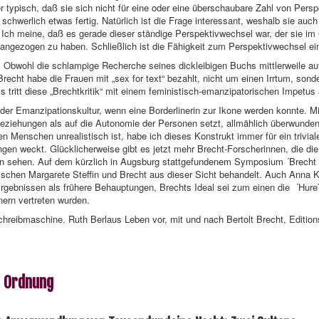
ner typisch, daß sie sich nicht für eine oder eine überschaubare Zahl von Per
 schwerlich etwas fertig. Natürlich ist die Frage interessant, weshalb sie au
n. Ich meine, daß es gerade dieser ständige Perspektivwechsel war, der sie 
angezogen zu haben. Schließlich ist die Fähigkeit zum Perspektivwechsel ei
 Obwohl die schlampige Recherche seines dickleibigen Buchs mittlerweile a
Brecht habe die Frauen mit „sex for text“ bezahlt, nicht um einen Irrtum, sond
 tritt diese „Brechtkritik“ mit einem feministisch-emanzipatorischen Impetus
der Emanzipationskultur, wenn eine Borderlinerin zur Ikone werden konnte. Mi
ziehungen als auf die Autonomie der Personen setzt, allmählich überwunden
n Menschen unrealistisch ist, habe ich dieses Konstrukt immer für ein trivia
en weckt. Glücklicherweise gibt es jetzt mehr Brecht-Forscherinnen, die die 
uen sehen. Auf dem kürzlich in Augsburg stattgefundenem Symposium ´Brecht
schen Margarete Steffin und Brecht aus dieser Sicht behandelt. Auch Anna K
Ergebnissen als frühere Behauptungen, Brechts Ideal sei zum einen die ´Hur
rn vertreten wurden.
hreibmaschine. Ruth Berlaus Leben vor, mit und nach Bertolt Brecht, Editions
e Ordnung