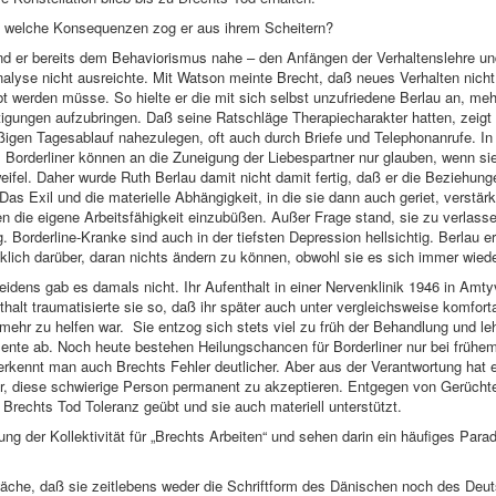
nd welche Konsequenzen zog er aus ihrem Scheitern?
and er bereits dem Behaviorismus nahe – den Anfängen der Verhaltenslehre u
lyse nicht ausreichte. Mit Watson meinte Brecht, daß neues Verhalten nicht
bt werden müsse. So hielte er die mit sich selbst unzufriedene Berlau an, m
ftigungen aufzubringen. Daß seine Ratschläge Therapiecharakter hatten, zeig
ßigen Tagesablauf nahezulegen, oft auch durch Briefe und Telephonanrufe. In 
r. Borderliner können an die Zuneigung der Liebespartner nur glauben, wenn s
ifel. Daher wurde Ruth Berlau damit nicht damit fertig, daß er die Beziehun
as Exil und die materielle Abhängigkeit, in die sie dann auch geriet, verstärk
en die eigene Arbeitsfähigkeit einzubüßen. Außer Frage stand, sie zu verlasse
ig. Borderline-Kranke sind auch in der tiefsten Depression hellsichtig. Berlau e
cklich darüber, daran nichts ändern zu können, obwohl sie es sich immer wied
eidens gab es damals nicht. Ihr Aufenthalt in einer Nervenklinik 1946 in Amty
alt traumatisierte sie so, daß ihr später auch unter vergleichsweise komfort
mehr zu helfen war. Sie entzog sich stets viel zu früh der Behandlung und l
ente ab. Noch heute bestehen Heilungschancen für Borderliner nur bei frühem 
 erkennt man auch Brechts Fehler deutlicher. Aber aus der Verantwortung hat e
er, diese schwierige Person permanent zu akzeptieren. Entgegen von Gerüch
ch Brechts Tod Toleranz geübt und sie auch materiell unterstützt.
ung der Kollektivität für „Brechts Arbeiten“ und sehen darin ein häufiges Para
che, daß sie zeitlebens weder die Schriftform des Dänischen noch des Deuts