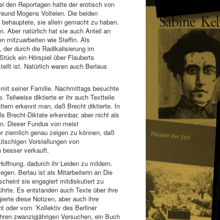
ei den Reportagen hatte der erotisch von
Freund Mogens Voltelen. Die beiden
 behauptete, sie allein gemacht zu haben.
 Aber natürlich hat sie auch Anteil an
n mitzuarbeiten wie Steffin. Als
 der durch die Radikalisierung im
 Stück ein Hörspiel über Flauberts
llt ist. Natürlich waren auch Berlaus
 mit seiner Familie. Nachmittags besuchte
. Teilweise diktierte er ihr auch Textteile
tern erkennt man, daß Brecht diktierte. In
s Brecht-Diktate erkennbar, aber nicht als
en. Dieser Fundus von meist
er ziemlich genau zeigen zu können, daß
kitschigen Vorstellungen von
h besser verkauft.
Hoffnung, dadurch ihr Leiden zu mildern.
en. Berlau ist als Mitarbeiterin an Die
heint sie engagiert mitdiskutiert zu
ührte. Es entstanden auch Texte über ihre
erte diese Notizen, aber auch ihre
t oder vom ´Kollektiv des Berliner
ihren zwanzigjährigen Versuchen, ein Buch