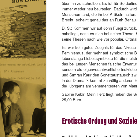
über ihn zu schreiben. Es ist für Borderli
immer wieder neu beurteilen. Dadurch wird
Menschen fand, die ihr bei Artikeln halfe
Brecht scheint genau das an Ruth Berlau 
D. S.: Kommen wir auf John Fuegi zurück.
naheliegt, dass es sich bei seiner These, 
seine Thesen nach wie vor populär. Oftmals
Es war kein gutes Zeugnis für das Niveau 
Feminismus, der mehr auf symbiotische Be
lebenslange Liebessymbiose für die meiste
das bei jungen Menschen falsche Erwartung
sondern als eigenverantwortliche Individ
und Simran Karir den Sonettaustausch zwi
in der Dramatik kommt zu völlig anderen 
die übrigens am vehementesten von Männe
Sabine Kebir: Mein Herz liegt neben der Sc
25,00 Euro.
Erotische Ordung und Sozial