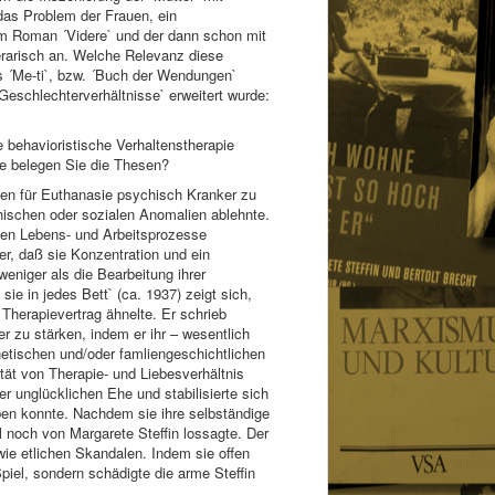
das Problem der Frauen, ein
em Roman ´Videre` und der dann schon mit
rarisch an. Welche Relevanz diese
s ´Me-ti`, bzw. ´Buch der Wendungen`
schlechterverhältnisse` erweitert wurde:
e behavioristische Verhaltenstherapie
ie belegen Sie die Thesen?
den für Euthanasie psychisch Kranker zu
hischen oder sozialen Anomalien ablehnte.
alen Lebens- und Arbeitsprozesse
er, daß sie Konzentration und ein
weniger als die Bearbeitung ihrer
e in jedes Bett` (ca. 1937) zeigt sich,
Therapievertrag ähnelte. Er schrieb
r zu stärken, indem er ihr – wesentlich
enetischen und/oder famliengeschichtlichen
tät von Therapie- und Liebesverhältnis
r unglücklichen Ehe und stabilisierte sich
eben konnte. Nachdem sie ihre selbständige
 noch von Margarete Steffin lossagte. Der
e etlichen Skandalen. Indem sie offen
Spiel, sondern schädigte die arme Steffin