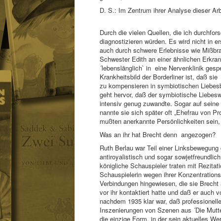
D. S.: Im Zentrum ihrer Analyse dieser Ar
Durch die vielen Quellen, die ich durchfor
diagnostizieren würden. Es wird nicht in 
auch durch schwere Erlebnisse wie Mißbrauc
Schwester Edith an einer ähnlichen Erkra
´lebenslänglich` in eine Nervenklinik gesp
Krankheitsbild der Borderliner ist, daß 
zu kompensieren in symbiotischen Liebesb
geht hervor, daß der symbiotische Liebesw
intensiv genug zuwandte. Sogar auf seine 
nannte sie sich später oft „Ehefrau von Pr
mußten anerkannte Persönlichkeiten sein,
Was an ihr hat Brecht denn angezogen?
Ruth Berlau war Teil einer Linksbewegung 
antiroyalistisch und sogar sowjetfreundli
königliche Schauspieler traten mit Rezita
Schauspielerin wegen ihrer Konzentrationsp
Verbindungen hingewiesen, die sie Brecht
vor ihr kontaktiert hatte und daß er auch 
nachdem 1935 klar war, daß professionell
Inszenierungen von Szenen aus ´Die Mutter
die einzige Form, in der sein aktuelles W