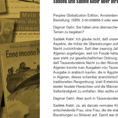
Saddek und Sabine Kebir über ih
Peoples Globalization Edition, Amsterdam,
Bestellung: ISBN: 3-00-008856-3 oder ww
Dagmar Galin: Sie haben eine überraschen
Terrain zu begeben?
Saddek Kebir: Ich glaube nicht, daß unser
Aspekte, die früher die Übersetzungen und
Nacht zurückfinden. Seit über zwanzig Ja
Algerien angefangen, weil ich Freude hat
quer steht zur gesellschaftlichen Ordnung
daß Tausendundeine Nacht zu den Wurzeln u
Algerien konnte man Ausgaben von Tausen
Ausgabe in arabisch kaufen, die in Ägypten
in Algerien, dieses scheinbar anarchistis
traditionellen Rangordnung, statt Entwick
wieder feudale Hierarchien und die Männerh
Selbständigkeit zu entfalten. Man wollte s
Dagmar Galin: Aber auch in Tausendundei
Saddek Kebir: Ja, als damals normales Kle
entscheidende Frau, eine Frau, die die et
Beziehungen zu Sklaven auf. Damit war da