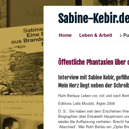
Sabine-Kebir.d
Home
Leben & Arbeit
Pu
Öffentliche Phantasien über
Interview mit Sabine Kebir, gefüh
Mein Herz liegt neben der Schre
Ruth Berlaus Leben vor, mit und nach Bert
Editions Lalla Moulati, Algier 2006
D. S.: Sie haben seit dem Erscheinen Ihre
Biographien über Elisabeth Hauptmann und 
wieder die Auffassung vertreten, Brecht h
´Abschied`. War Ruth Berlau ein „Opfer Br