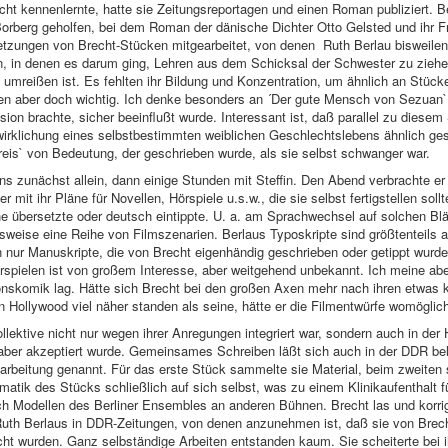
ht kennenlernte, hatte sie Zeitungsreportagen und einen Roman publiziert. B
Borberg geholfen, bei dem Roman der dänische Dichter Otto Gelsted und ihr 
etzungen von Brecht-Stücken mitgearbeitet, von denen Ruth Berlau bisweilen
, in denen es darum ging, Lehren aus dem Schicksal der Schwester zu ziehen.
zu umreißen ist. Es fehlten ihr Bildung und Konzentration, um ähnlich an Stücke
en aber doch wichtig. Ich denke besonders an ´Der gute Mensch von Sezuan`,
sion brachte, sicher beeinflußt wurde. Interessant ist, daß parallel zu diesem
irklichung eines selbstbestimmten weiblichen Geschlechtslebens ähnlich geste
reis` von Bedeutung, der geschrieben wurde, als sie selbst schwanger war.
s zunächst allein, dann einige Stunden mit Steffin. Den Abend verbrachte er
 mit ihr Pläne für Novellen, Hörspiele u.s.w., die sie selbst fertigstellen sollte
he übersetzte oder deutsch eintippte. U. a. am Sprachwechsel auf solchen Blät
weise eine Reihe von Filmszenarien. Berlaus Typoskripte sind größtenteils al
n nur Manuskripte, die von Brecht eigenhändig geschrieben oder getippt wurd
rspielen ist von großem Interesse, aber weitgehend unbekannt. Ich meine ab
tionskomik lag. Hätte sich Brecht bei den großen Axen mehr nach ihren etwas 
n Hollywood viel näher standen als seine, hätte er die Filmentwürfe womöglic
ollektive nicht nur wegen ihrer Anregungen integriert war, sondern auch in der 
ber akzeptiert wurde. Gemeinsames Schreiben läßt sich auch in der DDR beleg
eitung genannt. Für das erste Stück sammelte sie Material, beim zweiten sc
matik des Stücks schließlich auf sich selbst, was zu einem Klinikaufenthalt f
h Modellen des Berliner Ensembles an anderen Bühnen. Brecht las und korrigi
l Ruth Berlaus in DDR-Zeitungen, von denen anzunehmen ist, daß sie von Brech
ht wurden. Ganz selbständige Arbeiten entstanden kaum. Sie scheiterte bei 