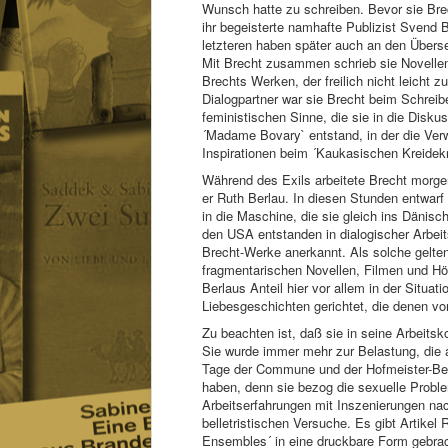
Wunsch hatte zu schreiben. Bevor sie Brec
ihr begeisterte namhafte Publizist Svend 
letzteren haben später auch an den Übers
Mit Brecht zusammen schrieb sie Novellen
Brechts Werken, der freilich nicht leicht 
Dialogpartner war sie Brecht beim Schreib
feministischen Sinne, die sie in die Diskus
´Madame Bovary` entstand, in der die Verw
Inspirationen beim ´Kaukasischen Kreidek
Während des Exils arbeitete Brecht morgen
er Ruth Berlau. In diesen Stunden entwarf er
in die Maschine, die sie gleich ins Dänisc
den USA entstanden in dialogischer Arbeits
Brecht-Werke anerkannt. Als solche gelte
fragmentarischen Novellen, Filmen und Hö
Berlaus Anteil hier vor allem in der Situa
Liebesgeschichten gerichtet, die denen vo
Zu beachten ist, daß sie in seine Arbeitsk
Sie wurde immer mehr zur Belastung, die a
Tage der Commune und der Hofmeister-Bearb
haben, denn sie bezog die sexuelle Proble
Arbeitserfahrungen mit Inszenierungen nac
belletristischen Versuche. Es gibt Artike
Ensembles´ in eine druckbare Form gebrac