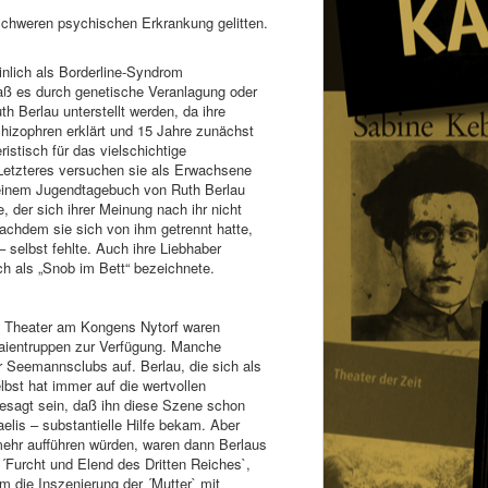
 schweren psychischen Erkrankung gelitten.
inlich als Borderline-Syndrom
daß es durch genetische Veranlagung oder
h Berlau unterstellt werden, da ihre
hizophren erklärt und 15 Jahre zunächst
istisch für das vielschichtige
 Letzteres versuchen sie als Erwachsene
 einem Jugendtagebuch von Ruth Berlau
 der sich ihrer Meinung nach ihr nicht
nachdem sie sich von ihm getrennt hatte,
 selbst fehlte. Auch ihre Liebhaber
h als „Snob im Bett“ bezeichnete.
en Theater am Kongens Nytorf waren
rlaientruppen zur Verfügung. Manche
r Seemannsclubs auf. Berlau, die sich als
lbst hat immer auf die wertvollen
esagt sein, daß ihn diese Szene schon
elis – substantielle Hilfe bekam. Aber
ehr aufführen würden, waren dann Berlaus
´Furcht und Elend des Dritten Reiches`,
 die Inszenierung der ´Mutter` mit