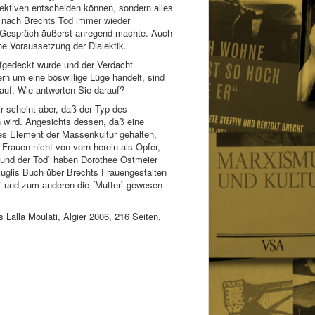
spektiven entscheiden können, sondern alles
ch nach Brechts Tod immer wieder
im Gespräch äußerst anregend machte. Auch
ne Voraussetzung der Dialektik.
ufgedeckt wurde und der Verdacht
ern um eine böswillige Lüge handelt, sind
 auf. Wie antworten Sie darauf?
r scheint aber, daß der Typ des
 wird. Angesichts dessen, daß eine
les Element der Massenkultur gehalten,
Frauen nicht von vorn herein als Opfer,
 und der Tod` haben Dorothee Ostmeier
uglis Buch über Brechts Frauengestalten
e` und zum anderen die ´Mutter` gewesen –
 Lalla Moulati, Algier 2006, 216 Seiten,