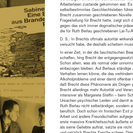
Arbeiterlaien zustande gekommen war. Es w
selbstbestimmtes Geschlechtsleben führe
Brecht zusammen geschriebenen Novelle ´
Fragestellung für Brecht hatte, zeigt sic
gegen das sich immer dogmatischer präsen
die für Ruth Berlau geschriebenen Lai-Tu-
D. S.: In Brechts oftmals autoritär wirken
versucht habe, die deshalb scheitern muss
In einer Zeit, in der die faschistischen
schaffen, hing Brecht der entgegengesetz
Schon allein, was als normal oder unnorma
einbezogen bleiben. Auf Berlaus ständige 
Verhalten lernen könne, die das verhindern
Alkoholprobleme und einer damit offenbar 
daß Brecht diese Phänomene als Drogen geg
Brecht allerdings mehr Autorität und Vera
intensiver als Margarete Steffin – beim Sc
Ursachen psychischer Leiden und damit auc
Ruth Berlau nicht selbständiger, sondern a
beruflich. Doch schon im finnischen Exil 
Arbeit und andere Freundschaften aufgegeb
erste massive Krankheitsschub äußerte si
als seine Geliebte auftrat, setzte sie nich
und natürlich Brechts Familie schwer. Dies