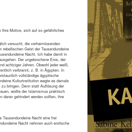
hre Motive, sich auf so gefährliches
glich versucht, die verharmlosenden
um rebellischen Geist der Tausendundeine
ausendundeine Nacht. Ich habe damit in
 ausgehen. Der ungebrochene Eros, der
und achtziger Jahren. Obwohl jeder weiß,
tlich verbrannt, z. B. in Ägypten. In
staunlich vollständige ägyptische
endeine Kulturinstitution wagte es damals
 zu bringen. Denn statt Auflösung der
rauen, wollte der Islamismus praktisch
n daran gehindert werden sollten, ihre
us Tausendundeine Nacht eine frei
usendundeine Nacht nehmen auch erotische