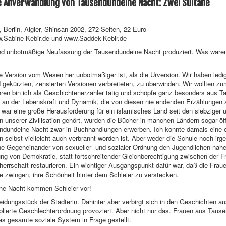
re Anverwandlung von Tausendundeine Nacht: Zwei Sultane
 Berlin, Algier, Shinsan 2002, 272 Seiten, 22 Euro
w.Sabine-Kebir.de und www.Saddek-Kebir.de
d unbotmäßige Neufassung der Tausendundeine Nacht produziert. Was waren I
e Version vom Wesen her unbotmäßiger ist, als die Urversion. Wir haben ledi
 gekürzten, zensierten Versionen verbreiteten, zu überwinden. Wir wollten z
hren bin ich als Geschichtenerzähler tätig und schöpfe ganz besonders aus T
te an der Lebenskraft und Dynamik, die von diesen nie endenden Erzählungen
, war eine große Herausforderung für ein islamisches Land seit den siebziger 
nserer Zivilisation gehört, wurden die Bücher in manchen Ländern sogar öffen
dundeine Nacht zwar in Buchhandlungen erwerben. Ich konnte damals eine er
 selbst vielleicht auch verbrannt worden ist. Aber weder die Schule noch irg
che Gegeneinander von sexueller und sozialer Ordnung den Jugendlichen nahe
lung von Demokratie, statt fortschreitender Gleichberechtigung zwischen der F
errschaft restaurieren. Ein wichtiger Ausgangspunkt dafür war, daß die Fraue
ie zwingen, ihre Schönheit hinter dem Schleier zu verstecken.
ne Nacht kommen Schleier vor!
idungsstück der Städterin. Dahinter aber verbirgt sich in den Geschichten a
ablierte Geschlechterordnung provoziert. Aber nicht nur das. Frauen aus Ta
s gesamte soziale System in Frage gestellt.