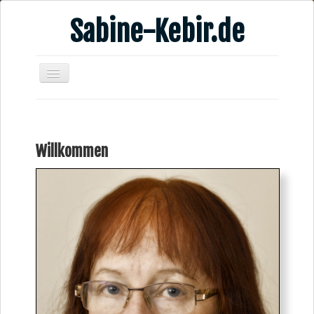
Sabine-Kebir.de
Home
Leben & Arbeit
Willkommen
Publikationen
Veranstaltungsangebote
Kontakt
Videos
Verschiedenes