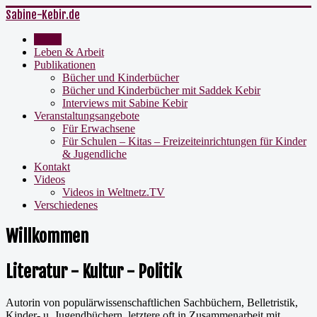
Sabine-Kebir.de
Home
Leben & Arbeit
Publikationen
Bücher und Kinderbücher
Bücher und Kinderbücher mit Saddek Kebir
Interviews mit Sabine Kebir
Veranstaltungsangebote
Für Erwachsene
Für Schulen – Kitas – Freizeiteinrichtungen für Kinder
& Jugendliche
Kontakt
Videos
Videos in Weltnetz.TV
Verschiedenes
Willkommen
Literatur - Kultur - Politik
Autorin von populärwissenschaftlichen Sachbüchern, Belletristik,
Kinder- u. Jugendbüchern, letztere oft in Zusammenarbeit mit